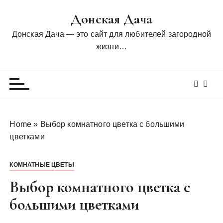
П
Донская Дача
е
р
Донская Дача — это сайт для любителей загородной
е
жизни…
й
т
и
к
с
о
Home
»
Выбор комнатного цветка с большими
д
цветками
е
р
КОМНАТНЫЕ ЦВЕТЫ
ж
и
Выбор комнатного цветка с
м
большими цветками
о
м