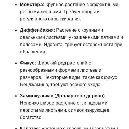
Монстера:
Крупное растение с эффектными
резными листьями. Требует опоры и
регулярного опрыскивания.
Диффенбахия:
Растение с крупными
овальными листьями‚ украшенными пятнами и
полосами. Ядовита‚ требует осторожности при
обращении.
Фикус:
Широкий род растений с
разнообразными формами листьев и
размеров. Некоторые виды‚ такие как фикус
Бенджамина‚ требуют особого ухода.
Замиокулькас (Долларовое дерево):
Неприхотливое растение с глянцевыми
перистыми листьями‚ символизирующее
богатство.
Калатея:
Растение с красивыми узорчатыми