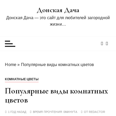
П
Донская Дача
е
р
Донская Дача — это сайт для любителей загородной
е
жизни…
й
т
и
к
с
о
Home
»
Популярные виды комнатных цветов
д
е
КОМНАТНЫЕ ЦВЕТЫ
р
ж
Популярные виды комнатных
и
цветов
м
о
1 ГОД НАЗАД
ВРЕМЯ ПРОЧТЕНИЯ:
0МИНУТА
ОТ
REDACTOR
м