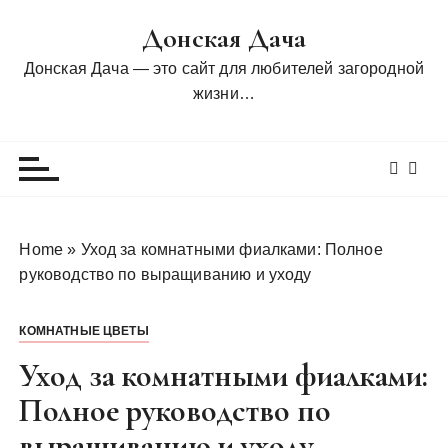
П
Донская Дача
е
р
Донская Дача — это сайт для любителей загородной
е
жизни…
й
т
и
к
с
о
Home
»
Уход за комнатными фиалками: Полное
д
руководство по выращиванию и уходу
е
р
КОМНАТНЫЕ ЦВЕТЫ
ж
и
Уход за комнатными фиалками:
м
Полное руководство по
о
выращиванию и уходу
м