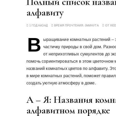
Полный список назва
у
алфавиту
1 ГОД НАЗАД
ВРЕМЯ ПРОЧТЕНИЯ:
0МИНУТА
ОТ
RE
В
ыращивание комнатных растений – эт
частичку природы в свой дом. Разн
от неприхотливых суккулентов до эк
помочь сориентироваться в этом цветочном 
названий комнатных цветов по алфавиту. Э
в мире комнатных растений, поможет правил
создать уютную атмосферу в доме.
А – Я: Названия комн
алфавитном порядке