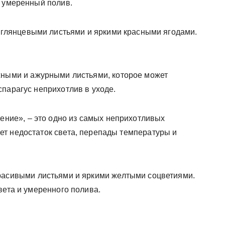
и умеренный полив.
с глянцевыми листьями и яркими красными ягодами.
жными и ажурными листьями, которое может
парагус неприхотлив в уходе.
тение», – это одно из самых неприхотливых
т недостаток света, перепады температуры и
красивыми листьями и яркими желтыми соцветиями.
вета и умеренного полива.