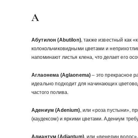
А
Абутилон (Abutilon)
, также известный как 
колокольчиковидными цветами и неприхотлив
напоминают листья клена, что делает его ос
Аглаонема (Aglaonema)
– это прекрасное р
идеально подходит для начинающих цветовод
частого полива.
Адениум (Adenium)
, или «роза пустыни», 
(каудексом) и яркими цветами. Адениум треб
Адиантум (Adiantum)
, или «венерин волос»