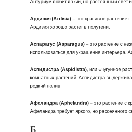
Антуриум любит яркий, но рассеянный свет 
Ардизия (Ardisia)
– это красивое растение 
Ардизия хорошо растет в полутени.
Аспарагус (Asparagus)
– это растение с не
использоваться для украшения интерьера. Ас
Аспидистра (Aspidistra)
, или «чугунное рас
комнатных растений. Аспидистра выдерживае
редкий полив.
Афеландра (Aphelandra)
– это растение с 
Афеландра требует яркого, но рассеянного с
Б