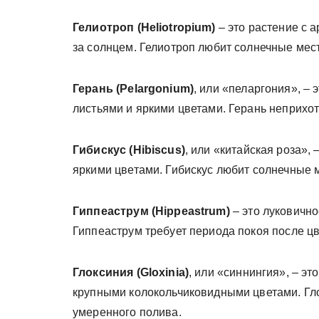
Гелиотроп (Heliotropium)
– это растение с 
за солнцем. Гелиотроп любит солнечные мес
Герань (Pelargonium)
, или «пеларгония», –
листьями и яркими цветами. Герань неприхот
Гибискус (Hibiscus)
, или «китайская роза»,
яркими цветами. Гибискус любит солнечные 
Гиппеаструм (Hippeastrum)
– это луковичн
Гиппеаструм требует периода покоя после цв
Глоксиния (Gloxinia)
, или «синнингия», – э
крупными колокольчиковидными цветами. Глок
умеренного полива.