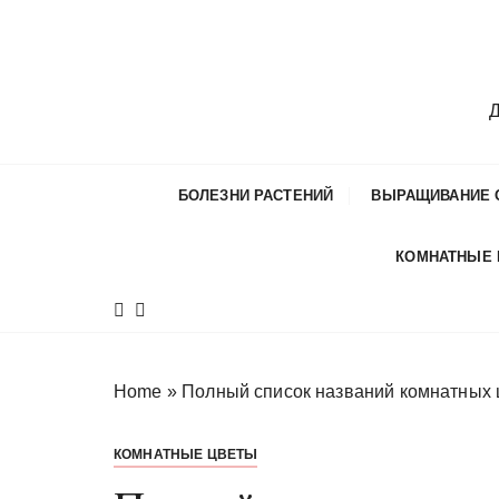
П
е
р
е
Д
й
т
и
БОЛЕЗНИ РАСТЕНИЙ
ВЫРАЩИВАНИЕ 
к
с
КОМНАТНЫЕ
о
д
е
р
ж
Home
»
Полный список названий комнатных 
и
м
КОМНАТНЫЕ ЦВЕТЫ
о
м