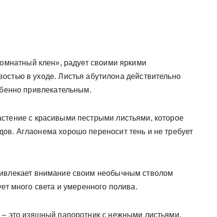
«комнатный клен», радует своими яркими
остью в уходе. Листья абутилона действительно
обенно привлекательным.
астение с красивыми пестрыми листьями, которое
ов. Аглаонема хорошо переносит тень и не требует
привлекает внимание своим необычным стволом
ует много света и умеренного полива.
, – это изящный папоротник с нежными листьями.