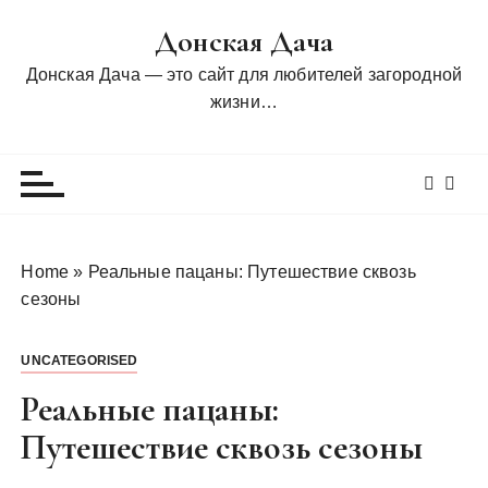
П
Донская Дача
е
р
Донская Дача — это сайт для любителей загородной
е
жизни…
й
т
и
к
с
о
Home
»
Реальные пацаны: Путешествие сквозь
д
сезоны
е
р
UNCATEGORISED
ж
и
Реальные пацаны:
м
Путешествие сквозь сезоны
о
м