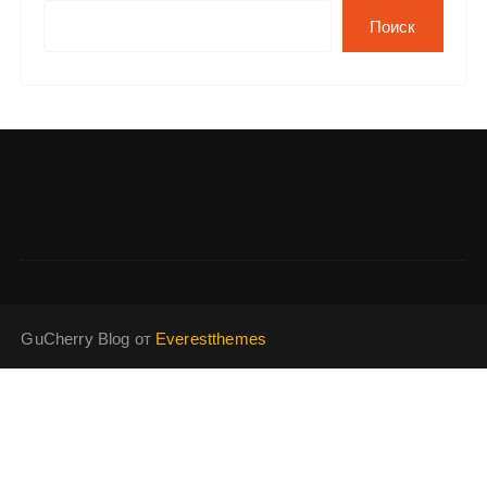
Поиск
GuCherry Blog от
Everestthemes