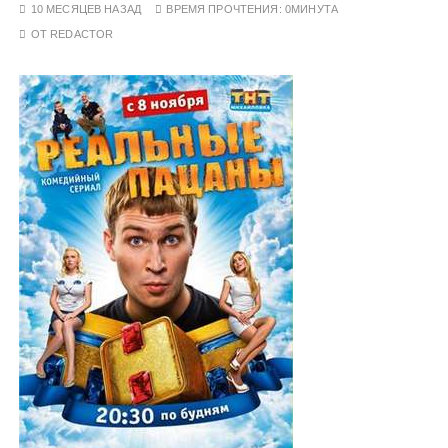
10 МЕСЯЦЕВ НАЗАД
ВРЕМЯ ПРОЧТЕНИЯ:
0МИНУТА
у
ОТ
REDACTOR