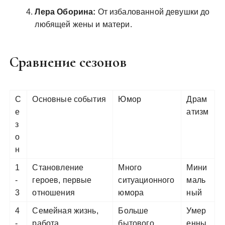
Лера Оборина:
От избалованной девушки до
любящей жены и матери.
Сравнение сезонов
С
Основные события
Юмор
Драм
е
атизм
з
о
н
1
Становление
Много
Мини
-
героев, первые
ситуационного
маль
3
отношения
юмора
ный
4
Семейная жизнь,
Больше
Умер
-
работа
бытового
енны