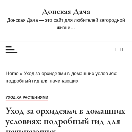
П
Донская Дача
е
р
Донская Дача — это сайт для любителей загородной
е
жизни…
й
т
и
к
с
о
Home
»
Уход за орхидеями в домашних условиях:
д
подробный гид для начинающих
е
р
УХОД ХА РАСТЕНИЯМИ
ж
и
Уход за орхидеями в домашних
м
условиях: подробный гид для
о
начинающих
м