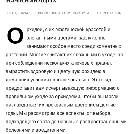
у
1 ГОД НАЗАД
ВРЕМЯ ПРОЧТЕНИЯ:
0МИНУТА
ОТ
REDACTOR
О
рхидеи, с их экзотической красотой и
элегантными цветами, заслуженно
занимают особое место среди комнатных
растений. Многие считают их сложными в уходе, но
при соблюдении нескольких ключевых правил,
вырастить здоровую и цветущую орхидею в
домашних условиях вполне реально. Этот гид
предоставит вам исчерпывающую информацию о
правильном уходе за орхидеями, чтобы вы могли
наслаждаться их прекрасным цветением долгие
годы. Мы рассмотрим все аспекты, от выбора
подходящего сорта до борьбы с распространенными
болезнями и вредителями.