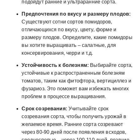
подойдут ранние и ультраранние сорта.
Предпочтения по вкусу и размеру плодов:
Существуют сотни сортов помидоров‚
отличающихся по вкусу‚ цвету‚ форме и
размеру плодов. Определите‚ какие помидоры
вы хотите выращивать – салатные‚ для
консервирования‚ черри и т.д.
Устойчивость к болезням:
Выбирайте сорта‚
устойчивые к распространенным болезням
томатов‚ таким как фитофтора‚ вертициллез и
фузариоз. Это поможет вам избежать многих
проблем в процессе выращивания.
Срок созревания:
Учитывайте срок
созревания сорта‚ чтобы получить урожай в
желаемое время. Ранние сорта созревают
через 80-90 дней после появления всходов‚
среднеспелые – через 100-110 дней‚ поздние –