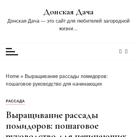
П
Донская Дача
е
р
Донская Дача — это сайт для любителей загородной
е
жизни…
й
т
и
к
с
о
Home
»
Выращивание рассады помидоров:
д
пошаговое руководство для начинающих
е
р
РАССАДА
ж
и
Выращивание рассады
м
помидоров: пошаговое
о
руководство для начинающих
м