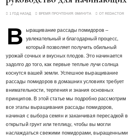
у
1 ГОД НАЗАД
ВРЕМЯ ПРОЧТЕНИЯ:
0МИНУТА
ОТ
REDACTOR
В
ыращивание рассады помидоров –
увлекательный и благодарный процесс‚
который позволяет получить обильный
урожай сочных и вкусных плодов. Это начинается
задолго до того‚ как первые теплые лучи солнца
коснутся вашей земли. Успешное выращивание
рассады помидоров в домашних условиях требует
внимательности‚ терпения и знания основных
принципов. В этой статье мы подробно рассмотрим
все этапы выращивания рассады помидоров‚
начиная с выбора семян и заканчивая пересадкой в
открытый грунт или теплицу‚ чтобы вы могли
наслаждаться свежими помидорами‚ выращенными