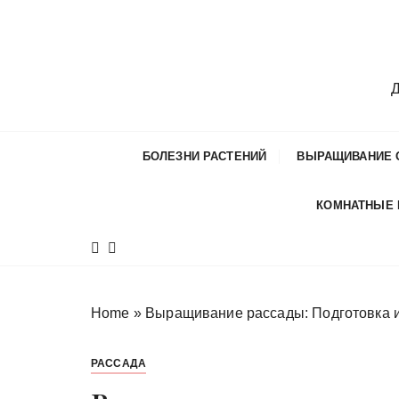
П
е
р
е
Д
й
т
и
БОЛЕЗНИ РАСТЕНИЙ
ВЫРАЩИВАНИЕ 
к
с
КОМНАТНЫЕ
о
д
е
р
ж
Home
»
Выращивание рассады: Подготовка и
и
м
РАССАДА
о
м