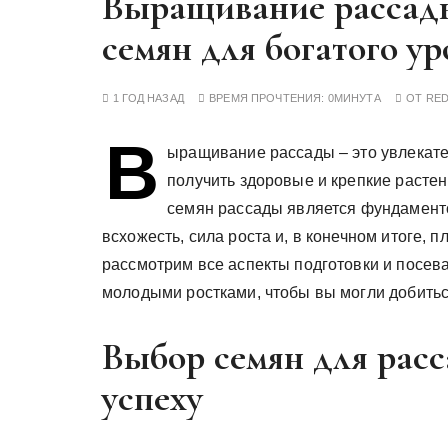
Выращивание рассады
у
семян для богатого у
1 ГОД НАЗАД
ВРЕМЯ ПРОЧТЕНИЯ:
0МИНУТА
ОТ
RE
В
ыращивание рассады – это увлекат
получить здоровые и крепкие расте
семян рассады является фундаменто
всхожесть, сила роста и, в конечном итоге,
рассмотрим все аспекты подготовки и посева
молодыми ростками, чтобы вы могли добитьс
Выбор семян для рас
успеху