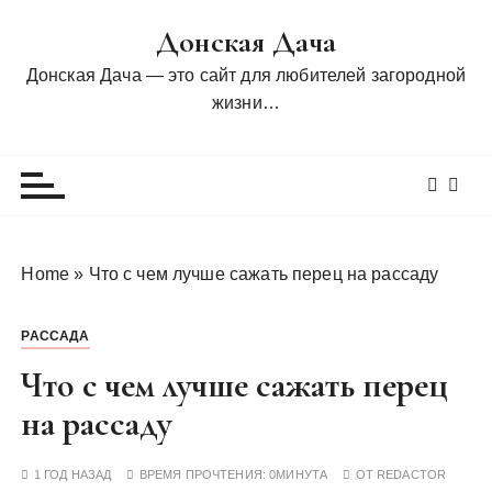
П
Донская Дача
е
р
Донская Дача — это сайт для любителей загородной
е
жизни…
й
т
и
к
с
о
Home
»
Что с чем лучше сажать перец на рассаду
д
е
РАССАДА
р
ж
Что с чем лучше сажать перец
и
на рассаду
м
о
1 ГОД НАЗАД
ВРЕМЯ ПРОЧТЕНИЯ:
0МИНУТА
ОТ
REDACTOR
м