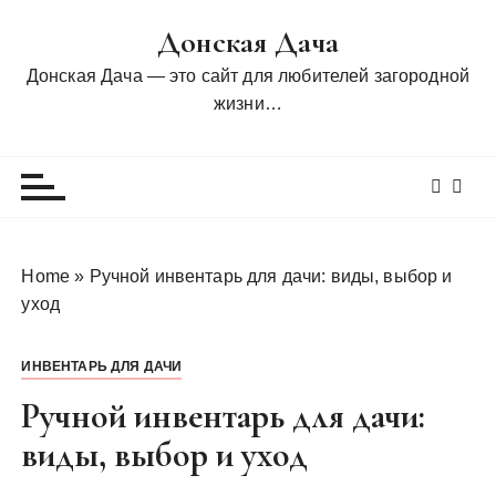
П
Донская Дача
е
р
Донская Дача — это сайт для любителей загородной
е
жизни…
й
т
и
к
с
о
Home
»
Ручной инвентарь для дачи: виды, выбор и
д
уход
е
р
ИНВЕНТАРЬ ДЛЯ ДАЧИ
ж
и
Ручной инвентарь для дачи:
м
виды, выбор и уход
о
м