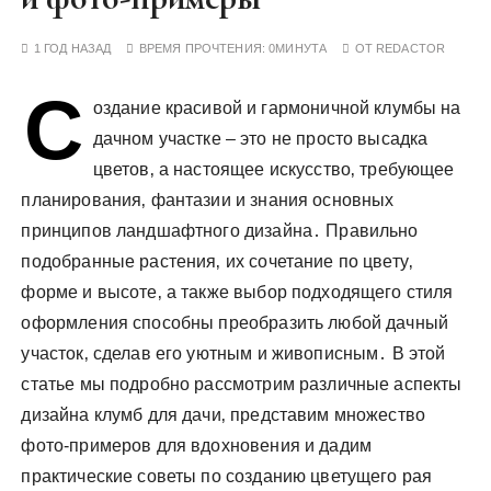
у
1 ГОД НАЗАД
ВРЕМЯ ПРОЧТЕНИЯ:
0МИНУТА
ОТ
REDACTOR
С
оздание красивой и гармоничной клумбы на
дачном участке – это не просто высадка
цветов‚ а настоящее искусство‚ требующее
планирования‚ фантазии и знания основных
принципов ландшафтного дизайна․ Правильно
подобранные растения‚ их сочетание по цвету‚
форме и высоте‚ а также выбор подходящего стиля
оформления способны преобразить любой дачный
участок‚ сделав его уютным и живописным․ В этой
статье мы подробно рассмотрим различные аспекты
дизайна клумб для дачи‚ представим множество
фото-примеров для вдохновения и дадим
практические советы по созданию цветущего рая