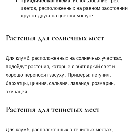
Триадическая схема:
использование трех
цветов‚ расположенных на равном расстоянии
друг от друга на цветовом круге․
Растения для солнечных мест
Для клумб‚ расположенных на солнечных участках‚
подойдут растения‚ которые любят яркий свет и
хорошо переносят засуху․ Примеры: петуния‚
бархатцы‚ цинния‚ сальвия‚ лаванда‚ розмарин‚
эхинацея․
Растения для тенистых мест
Для клумб‚ расположенных в тенистых местах‚