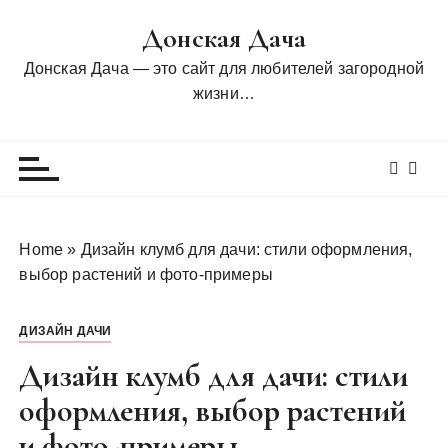
П
Донская Дача
е
р
Донская Дача — это сайт для любителей загородной
е
жизни…
й
т
и
к
с
о
Home
»
Дизайн клумб для дачи: стили оформления,
д
выбор растений и фото-примеры
е
р
ДИЗАЙН ДАЧИ
ж
и
Дизайн клумб для дачи: стили
м
оформления, выбор растений
о
и фото-примеры
м