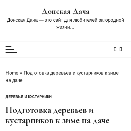
П
Донская Дача
е
р
Донская Дача — это сайт для любителей загородной
е
жизни…
й
т
и
к
с
о
Home
»
Подготовка деревьев и кустарников к зиме
д
на даче
е
р
ДЕРЕВЬЯ И КУСТАРНИКИ
ж
и
Подготовка деревьев и
м
кустарников к зиме на даче
о
м